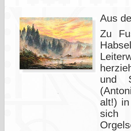
Aus de
Zu Fu
Habse
Leite
herzi
und 
(Anton
alt!) i
sich 
Orgel