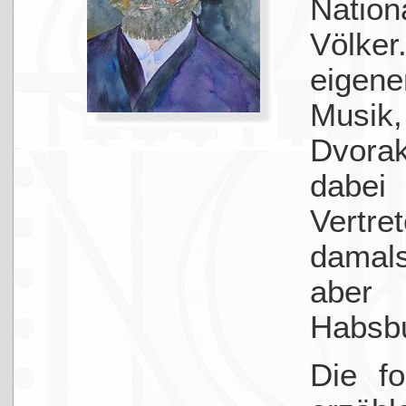
Natio
Völke
eigene
Musik,
Dvora
dabei
Vertre
damal
aber
Habsbu
Die f