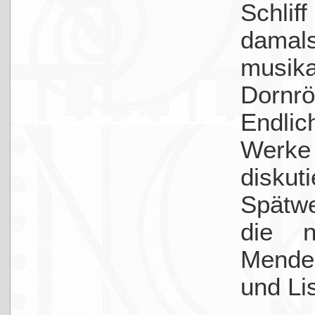
Schli
damal
musika
Dornrö
Endlic
Werk
disku
Spätw
die 
Mende
und Lis