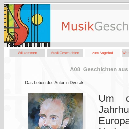
Willkommen
MusikGeschichten
zum Angebot
Weit
A08 Geschichten au
Das Leben des Antonin Dvorak
Um d
Jahrh
Eu