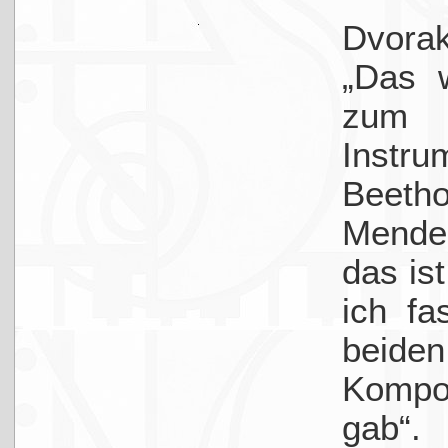
Dvora
„Das 
zum
Instru
Bee
Mendel
das is
ich fa
beide
Kompo
gab“.