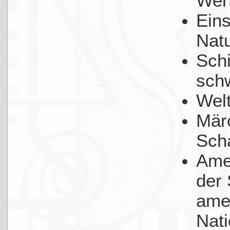
Wer
Eins
Nat
Sch
schw
Wel
Mär
Sch
Amer
der
ame
Nat