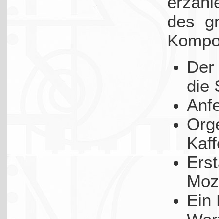
erzäh
des g
Kompon
Der 
die 
Anf
Orge
Kaf
Erst
Moz
Ein 