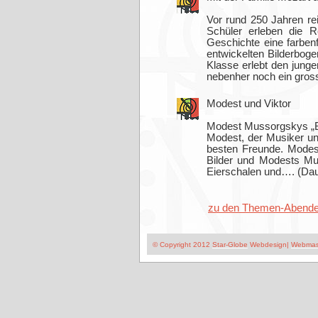
Vor rund 250 Jahren re
Schüler erleben die R
Geschichte eine farben
entwickelten Bilderbog
Klasse erlebt den jung
nebenher noch ein grossa
Modest und Viktor
Modest Mussorgskys „Bil
Modest, der Musiker und
besten Freunde. Modest 
Bilder und Modests Mu
Eierschalen und…. (Dau
zu den Themen-Abend
© Copyright 2012
Star-Globe
Webdesign|
Webmast